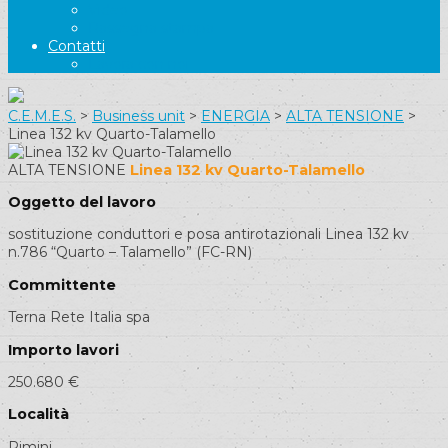
Video
Rassegna stampa
Contatti
Lavora con noi
C.E.M.E.S.
>
Business unit
>
ENERGIA
>
ALTA TENSIONE
>
Linea 132 kv Quarto-Talamello
ALTA TENSIONE
Linea 132 kv Quarto-Talamello
Oggetto del lavoro
sostituzione conduttori e posa antirotazionali Linea 132 kv
n.786 “Quarto – Talamello” (FC-RN)
Committente
Terna Rete Italia spa
Importo lavori
250.680 €
Località
Rimini