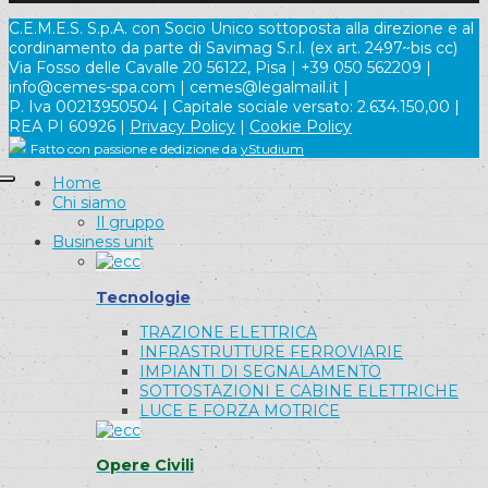
C.E.M.E.S. S.p.A. con Socio Unico sottoposta alla direzione e al
cordinamento da parte di Savimag S.r.l. (ex art. 2497~bis cc)
Via Fosso delle Cavalle 20 56122, Pisa | +39 050 562209 |
info@cemes-spa.com | cemes@legalmail.it |
P. Iva 00213950504 | Capitale sociale versato: 2.634.150,00 |
REA PI 60926 |
Privacy Policy
|
Cookie Policy
Fatto con passione e dedizione da
yStudium
Home
Chi siamo
Il gruppo
Business unit
Tecnologie
TRAZIONE ELETTRICA
INFRASTRUTTURE FERROVIARIE
IMPIANTI DI SEGNALAMENTO
SOTTOSTAZIONI E CABINE ELETTRICHE
LUCE E FORZA MOTRICE
Opere Civili