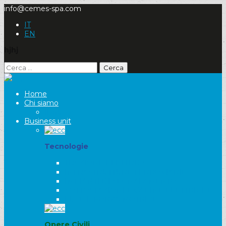
info@cemes-spa.com
IT
EN
hjhj
Ricerca
per:
Home
Chi siamo
Il gruppo
Business unit
Tecnologie
TRAZIONE ELETTRICA
INFRASTRUTTURE FERROVIARIE
IMPIANTI DI SEGNALAMENTO
SOTTOSTAZIONI E CABINE ELETTRICHE
LUCE E FORZA MOTRICE
Opere Civili