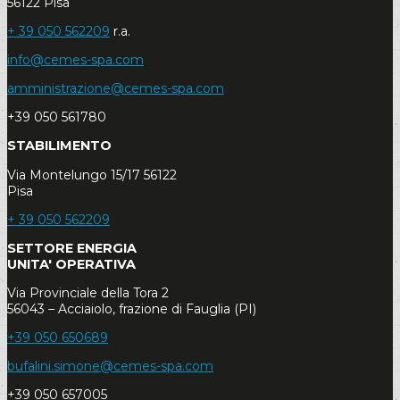
56122 Pisa
+ 39 050 562209
r.a.
info@cemes-spa.com
amministrazione@cemes-spa.com
+39 050 561780
STABILIMENTO
Via Montelungo 15/17 56122
Pisa
+ 39 050 562209
SETTORE ENERGIA
UNITA' OPERATIVA
Via Provinciale della Tora 2
56043 – Acciaiolo, frazione di Fauglia (PI)
+39 050 650689
bufalini.simone@cemes-spa.com
+39 050 657005