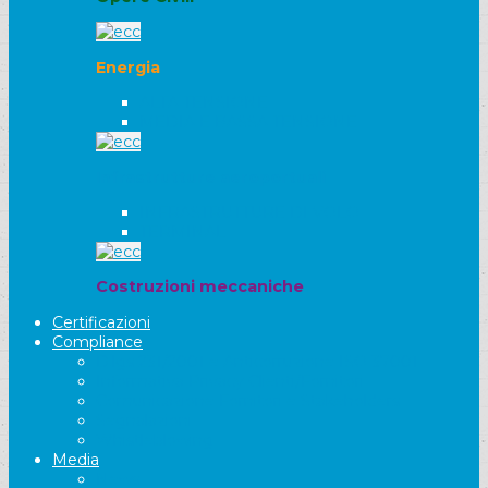
Energia
ALTA TENSIONE
MEDIA E BASSA TENSIONE
Infrastrutture aeroportuali
INFRASTRUTTURE DI VOLO
TERMINAL
Costruzioni meccaniche
Certificazioni
Compliance
D.lgs 231/2001 e Anticorruzione ISO 37001
Informativa Privacy Clienti/Fornitori
Comunicazione Fornitori e Stakeholders
Segnalazioni
Whistleblowing
Media
News