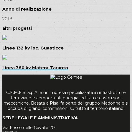
Anno di realizzazione
2018
altri progetti
Linee 132 kv loc. Guasticce
Linea 380 kv Matera-Taranto
C.E.M.E.S. S.p.A. è un’impresa specializzata in infrastrutture
ferroviarie e aeroportuali, energia, edilizia e costruzioni
meccaniche. Basata a Pisa, fa parte del gruppo Madonna e si
occupa di grandi commissioni su tutto il territorio italiano.
SEDE LEGALE E AMMINISTRATIVA
Via Fosso delle Cavalle 20